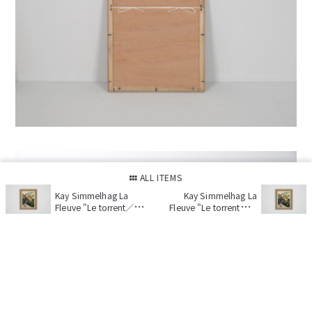
ALL ITEMS
Kay Simmelhag La
Kay Simmelhag La
Fleuve "Le torrent／急
Fleuve "Le torrent／急
流" woodcut print no.2
流" woodcut print no.2