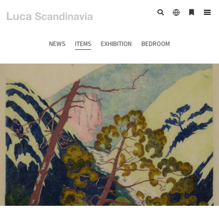
日
ブ
tog
本
ッ
nav
語
ク
NEWS
ITEMS
EXHIBITION
BEDROOM
マ
ー
ク