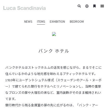
日
ブ
tog
本
ッ
nav
語
ク
NEWS
ITEMS
EXHIBITION
BEDROOM
マ
ー
ク
バンク ホテル
バンクホテルはストックホルムの活気を感じながら、まるでそこに
住んでいるかのような地元感を味わえるブティックホテルです。
1910年にユーゲントシュテル様式（スウェーデンのアール・ヌーボ
ー）で建てられた銀行をホテルへとリノベーションし、当時の重厚
なブロンズの扉や大理石の床など、室内装飾がそのまま維持されい
てます。
銀行時代から残る金庫室の扉の先に広がるのは、「バンク・アー