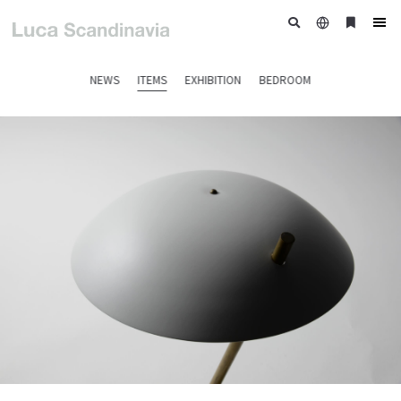
日
ブ
tog
本
ッ
nav
語
ク
NEWS
ITEMS
EXHIBITION
BEDROOM
マ
ー
ク