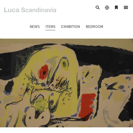
日
ブ
tog
本
ッ
nav
語
ク
NEWS
ITEMS
EXHIBITION
BEDROOM
マ
ー
ク