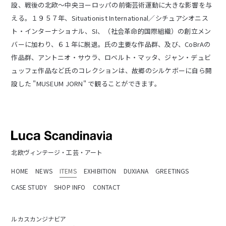
設、戦後の北欧〜中央ヨーロッパの前衛芸術運動に大きな影響を与
える。１９５７年、Situationist International／シチュアシオニス
ト・インターナショナル、SI、（社会革命的国際組織）の創立メン
バーに加わり、６１年に脱退。
氏の主要な作品群、及び、CoBrAの
作品群、アントニオ・サウラ、ロベルト・マッタ、ジャン・デュビ
ュッフェ作品など氏のコレクションは、故郷のシルケボーに自ら開
設した "MUSEUM JORN" で観ることができます。
北欧ヴィンテージ・工芸・アート
HOME
NEWS
ITEMS
EXHIBITION
DUXIANA
GREETINGS
CASE STUDY
SHOP INFO
CONTACT
ルカスカンジナビア