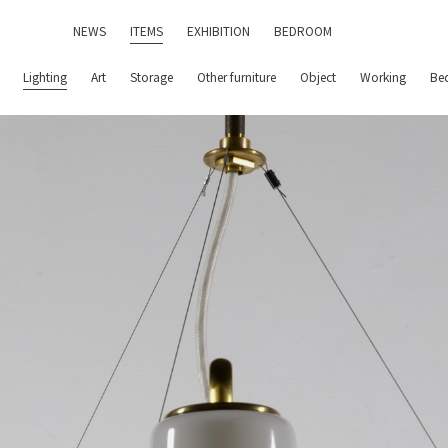
NEWS
ITEMS
EXHIBITION
BEDROOM
Lighting
Art
Storage
Other furniture
Object
Working
Be