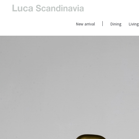
New arrival
Dining
Living