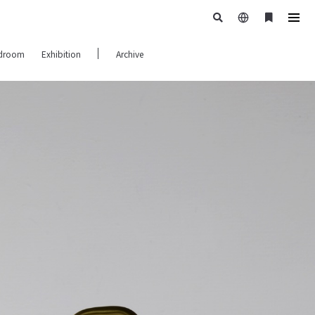
日
ブ
tog
本
ッ
navi
droom
Exhibition
Archive
語
ク
マ
ー
ク