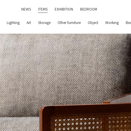
NEWS
ITEMS
EXHIBITION
BEDROOM
Lighting
Art
Storage
Other furniture
Object
Working
Be