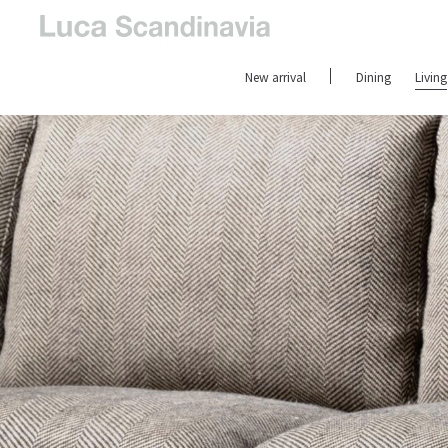
New arrival
Dining
Living