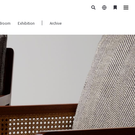
日
ブ
tog
本
ッ
navi
droom
Exhibition
Archive
語
ク
マ
ー
ク