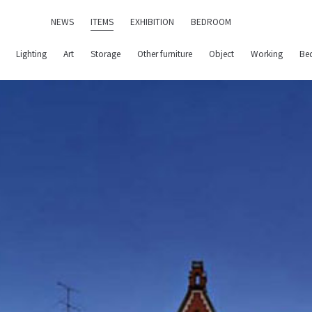
NEWS
ITEMS
EXHIBITION
BEDROOM
Lighting
Art
Storage
Other furniture
Object
Working
Be