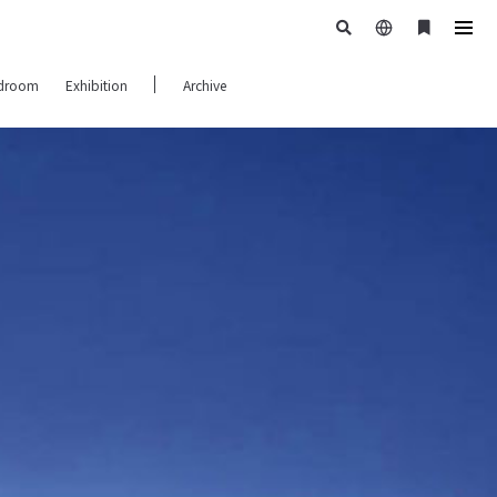
日
ブ
tog
本
ッ
navi
droom
Exhibition
Archive
語
ク
マ
ー
ク