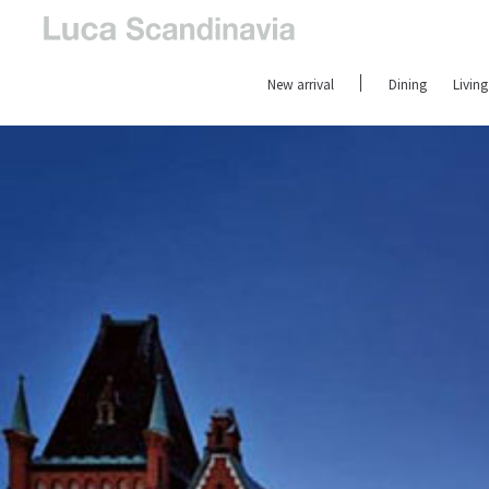
New arrival
Dining
Living